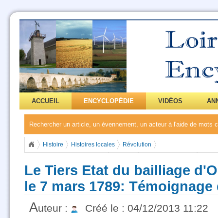
ACCUEIL
ENCYCLOPÉDIE
VIDÉOS
AN
Rechercher un article, un évennement, un acteur à l'aide de mots
Histoire
Histoires locales
Révolution
Le Tiers Etat du bailliage d'Orléans s'est réuni le 7 mars 1789: Témoign
Le Tiers Etat du bailliage d'O
le 7 mars 1789: Témoignage 
A
uteur :
Créé le : 04/12/2013 11:22