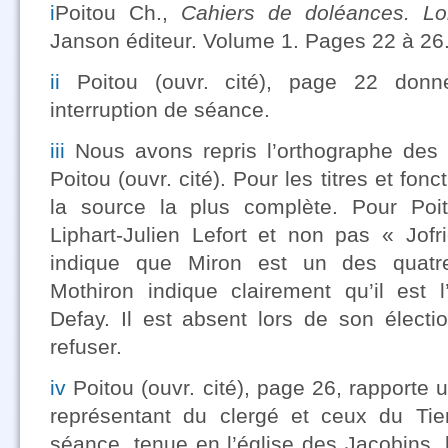
i
Poitou Ch.,
Cahiers de doléances. Loi
Janson éditeur. Volume 1. Pages 22 à 26
ii
Poitou (ouvr. cité), page 22 donn
interruption de séance.
iii
Nous avons repris l’orthographe de
Poitou (ouvr. cité). Pour les titres et fon
la source la plus complète. Pour Poit
Liphart-Julien Lefort et non pas « Jofr
indique que Miron est un des quatr
Mothiron indique clairement qu’il est 
Defay. Il est absent lors de son électi
refuser.
iv
Poitou (ouvr. cité), page 26, rapporte u
représentant du clergé et ceux du Tier
séance, tenue en l’église des Jacobins, 