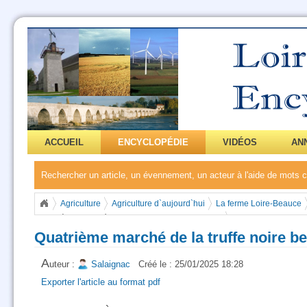
ACCUEIL
ENCYCLOPÉDIE
VIDÉOS
AN
Rechercher un article, un évennement, un acteur à l'aide de mots
Agriculture
Agriculture d`aujourd`hui
La ferme Loire-Beauce
Quatrième marché de la truffe noire beauceronne
Quatrième marché de la truffe noire 
A
uteur :
Salaignac
Créé le : 25/01/2025 18:28
Exporter l'article au format pdf