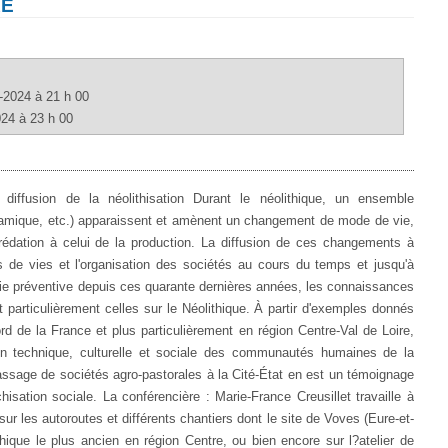
RE
-2024 à 21 h 00
024 à 23 h 00
 diffusion de la néolithisation Durant le néolithique, un ensemble
céramique, etc.) apparaissent et amènent un changement de mode de vie,
dation à celui de la production. La diffusion de ces changements à
 de vies et l'organisation des sociétés au cours du temps et jusqu'à
gie préventive depuis ces quarante dernières années, les connaissances
t particulièrement celles sur le Néolithique. À partir d'exemples donnés
ord de la France et plus particulièrement en région Centre-Val de Loire,
ion technique, culturelle et sociale des communautés humaines de la
passage de sociétés agro-pastorales à la Cité-État en est un témoignage
hisation sociale. La conférencière : Marie-France Creusillet travaille à
sur les autoroutes et différents chantiers dont le site de Voves (Eure-et-
thique le plus ancien en région Centre, ou bien encore sur l?atelier de