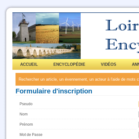
ACCUEIL
ENCYCLOPÉDIE
VIDÉOS
AN
Rechercher un article, un évennement, un acteur à l'aide de mots
Formulaire d'inscription
Pseudo
Nom
Prénom
Mot de Passe