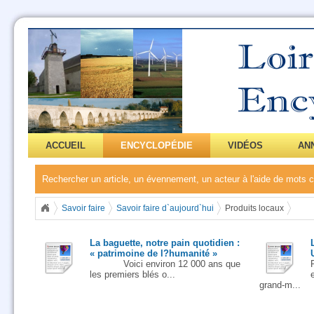
ACCUEIL
ENCYCLOPÉDIE
VIDÉOS
AN
Rechercher un article, un évennement, un acteur à l'aide de mots
Savoir faire
Savoir faire d`aujourd`hui
Produits locaux
La baguette, notre pain quotidien :
« patrimoine de l?humanité »
Voici environ 12 000 ans que
les premiers blés o...
grand-m...